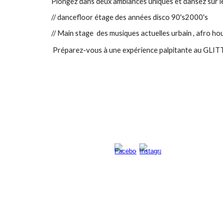
Plongez dans deux ambiances uniques et dansez sur les
//
dancefloor étage
des années disco 90's2000's
// Main stage des musiques actuelles urbain , afro ho
Préparez-vous à une expérience palpitante au GLITTE